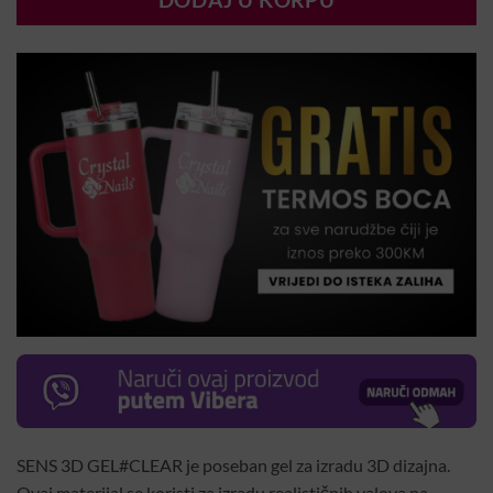
DODAJ U KORPU
SENS 3D GEL#CLEAR je poseban gel za izradu 3D dizajna.
Ovaj materijal se koristi za izradu realističnih valova na