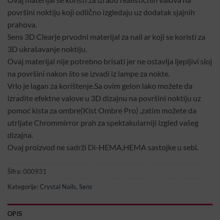
površini noktiju koji odlično izgledaju uz dodatak sjajnih
prahova.
Sens 3D Clearje prvodni materijal za nail ar koji se koristi za
3D ukrašavanje noktiju.
Ovaj materijal nije potrebno brisati jer ne ostavlja ljepljivi sloj
na površini nakon što se izvadi iz lampe za nokte.
Vrlo je lagan za korištenje.Sa ovim gelon lako možete da
izradite efektne valove u 3D dizajnu na površini noktiju uz
pomoć kista za ombre(Kist Ombre Pro) ,zatim možete da
utrljate Chrommirror prah za spektakularniji izgled vašeg
dizajna.
Ovaj proizvod ne sadrži Di-HEMA,HEMA sastojke u sebi.
Šifra:
000931
Kategorije:
Crystal Nails
,
Sens
OPIS