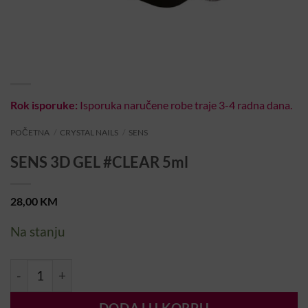
Rok isporuke:
Isporuka naručene robe traje 3-4 radna dana.
POČETNA
/
CRYSTAL NAILS
/
SENS
SENS 3D GEL #CLEAR 5ml
28,00
KM
Na stanju
SENS 3D GEL #CLEAR 5ml količina