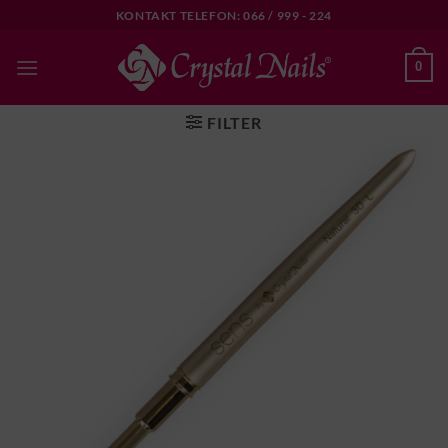
Skip
KONTAKT TELEFON: 066 / 999 - 224
to
content
0
FILTER