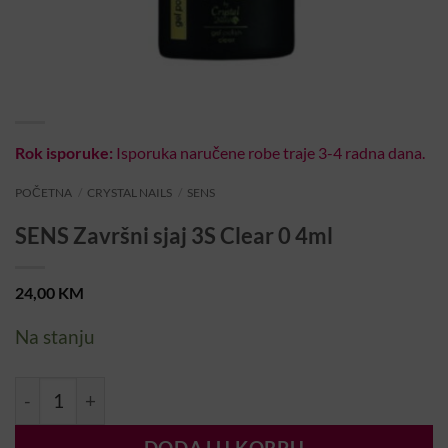
Rok isporuke:
Isporuka naručene robe traje 3-4 radna dana.
POČETNA
/
CRYSTAL NAILS
/
SENS
SENS Završni sjaj 3S Clear 0 4ml
24,00
KM
Na stanju
SENS Završni sjaj 3S Clear 0 4ml količina