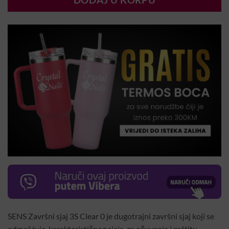
DODAJ U KORPU
SENS Završni sjaj 3S Clear 0 je dugotrajni završni sjaj koji se
odmašćuje, karakterističnog sjaja, za očuvanje i zaštitu