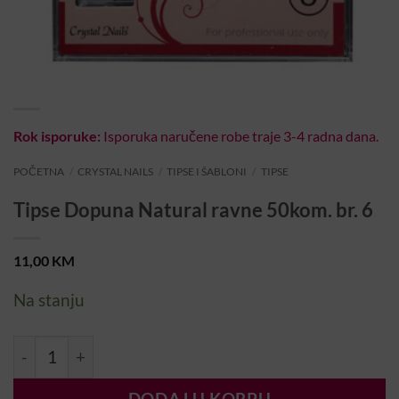
Rok isporuke:
Isporuka naručene robe traje 3-4 radna dana.
POČETNA
/
CRYSTAL NAILS
/
TIPSE I ŠABLONI
/
TIPSE
Tipse Dopuna Natural ravne 50kom. br. 6
11,00
KM
Na stanju
Tipse Dopuna Natural ravne 50kom. br. 6 količina