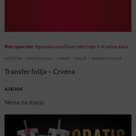
Rok isporuke:
Isporuka naručene robe traje 3-4 radna dana.
POČETNA
/
CRYSTAL NAILS
/
UKRASI
/
FOLIJE
/
TRANSFER FOLIJE
Transfer folija – Crvena
4,00
KM
Nema na stanju