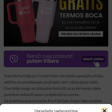
Transferna folija je Crystal Nails vrlo tanka specijalna folija,
odlično se preslikavaju pa je tako rad s njima puno lakši.
Ove folije mogu se slobodno koristiti za prekrivanje cijele
površine nokta ili samo za djelimične uzorke.
Za preslikavanje koristite Pro Foil Gel s kojim lako možete
prekriti cijelu površinu ili iscrtati željeni uzorak, osušite ga
Upravljajte saglasnostima