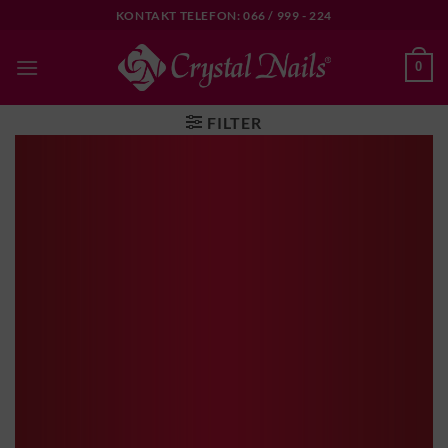
Skip
KONTAKT TELEFON: 066 / 999 - 224
to
content
0
FILTER