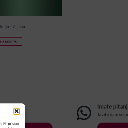
folija – Zelena
 U KORPU
om?
Imate pitan
na email:
Javite nam se p
 i/ili pristup
LSBIH.COM