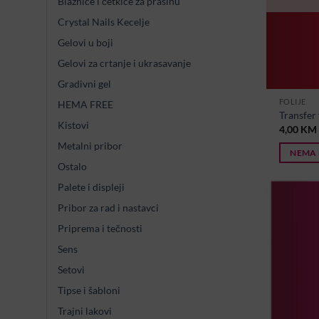
Blaznice i četkice za prašinu
Crystal Nails Kecelje
Gelovi u boji
Gelovi za crtanje i ukrasavanje
Gradivni gel
FOLIJE
HEMA FREE
Transfer 
Kistovi
4,00
KM
Metalni pribor
NEMA 
Ostalo
Palete i displeji
Pribor za rad i nastavci
Priprema i tečnosti
Sens
Setovi
Tipse i šabloni
Trajni lakovi