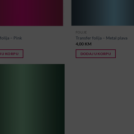
FOLIJE
folija – Pink
Transfer folija – Metal plava
4,00
KM
 U KORPU
DODAJ U KORPU