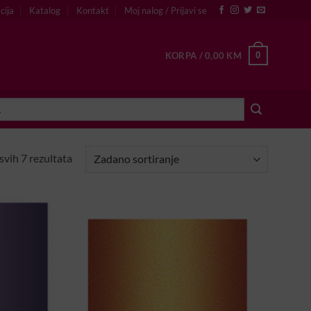
cija
Katalog
Kontakt
Moj nalog / Prijavi se
0
KORPA /
0,00
KM
svih 7 rezultata