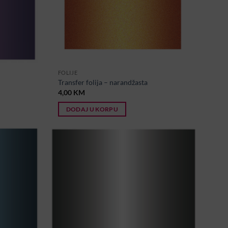
FOLIJE
Transfer folija – narandžasta
4,00
KM
DODAJ U KORPU