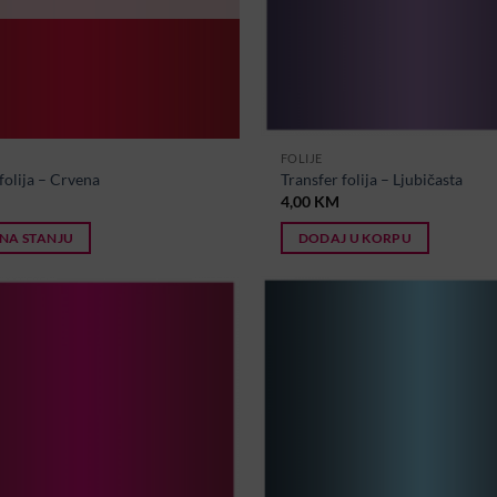
FOLIJE
folija – Crvena
Transfer folija – Ljubičasta
4,00
KM
NA STANJU
DODAJ U KORPU