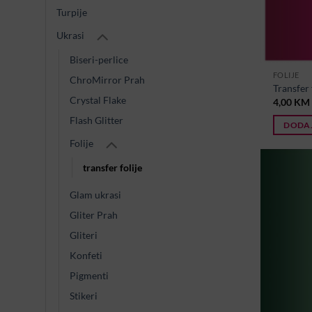
Turpije
Ukrasi
Biseri-perlice
FOLIJE
ChroMirror Prah
Transfer 
Crystal Flake
4,00
KM
Flash Glitter
DODAJ
Folije
transfer folije
Glam ukrasi
Gliter Prah
Gliteri
Konfeti
Pigmenti
Stikeri