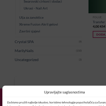
Swarovski cirkoni i dodaci
Ukrasi - Nail Art
Ulja za zanoktice
FOLIJE
Transfer 
Xtreme Fusion Akril gelovi
4,00
KM
Završni sjajevi
DODAJ
Crystal SPA
(9)
MarilyNails
(150)
Uncategorized
(3)
U potrazi ste za idealnim posl
Upravljajte saglasnostima
Vaš CV i motivaciono pismo šaljite nam 
Da bismo pružili najbolje iskustvo, koristimo tehnologije poput kolačića za čuvanje
POSAO@CRYSTALNAI