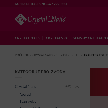
Skip
KONTAKT TELEFON: 066 / 999 - 224
to
content
CRYSTAL NAILS
CRYSTAL SPA
SENS BY CRYSTAL NA
POČETNA
/
CRYSTAL NAILS
/
UKRASI
/
FOLIJE
/
TRANSFER FOLIJ
KATEGORIJE PROIZVODA
Crystal Nails
(868)
Aparati
Bazni gelovi