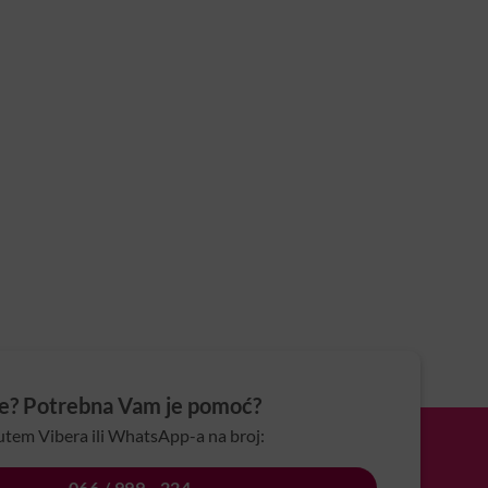
je? Potrebna Vam je pomoć?
utem Vibera ili WhatsApp-a na broj:
066 / 999 - 224