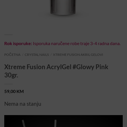
Rok isporuke:
Isporuka naručene robe traje 3-4 radna dana.
POČETNA
/
CRYSTAL NAILS
/
XTREME FUSION AKRIL GELOVI
Xtreme Fusion AcrylGel #Glowy Pink
30gr.
59,00
KM
Nema na stanju