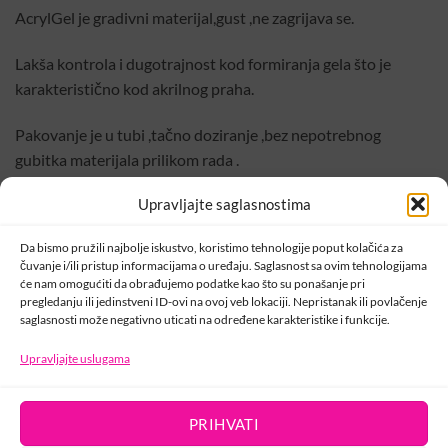
AcrylGel je gradivni materijal,gust ,ne zagrijava se.
Lakša kontrola i dugotrajnost kod formiranja gela što je
karakteristično kod akrilnog praha.
Pakovanje je u tubi ,tačno doziranje ,bez nepotrebnog
gubitka materijala prilikom rada .
Upravljajte saglasnostima
Vrlo je lagan za oblikovanje,omogućava brzži salonski rad.
Da bismo pružili najbolje iskustvo, koristimo tehnologije poput kolačića za
Nova generacija ,ne zagrijavajući ,gust acrylgel je gradivni
čuvanje i/ili pristup informacijama o uređaju. Saglasnost sa ovim tehnologijama
proizvod koji može prefektno da se oblikuje.
će nam omogućiti da obrađujemo podatke kao što su ponašanje pri
pregledanju ili jedinstveni ID-ovi na ovoj veb lokaciji. Nepristanak ili povlačenje
saglasnosti može negativno uticati na određene karakteristike i funkcije.
Kod dopune kao i kod problematičnih noktiju materijal se
neće odizati.
Upravljajte uslugama
PRIHVATI
KONTAKT