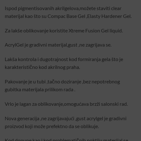
Ispod pigmentisovanih akrilgelova,možete staviti clear
materijal kao što su Compac Base Gel ,Elasty Hardener Gel.
Za lakše oblikovanje koristite Xtreme Fusion Gel liquid.
AcrylGel je gradivni materijal,gust ,ne zagrijava se.
Lakša kontrola i dugotrajnost kod formiranja gela što je
karakteristično kod akrilnog praha.
Pakovanje je u tubi ,tačno doziranje ,bez nepotrebnog
gubitka materijala prilikom rada .
Vrlo je lagan za oblikovanje,omogućava brzži salonski rad.
Nova generacija ,ne zagrijavajući ,gust acrylgel je gradivni
proizvod koji može prefektno da se oblikuje.
Kod dopune kao i kod problematičnih noktiju materijal se