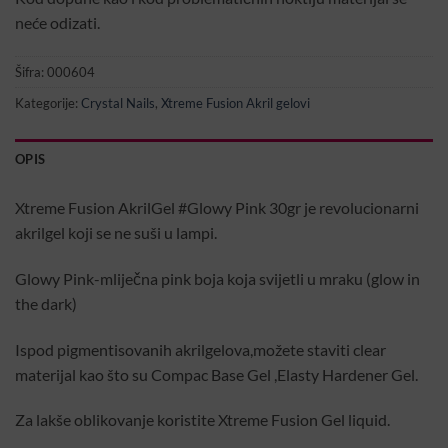
neće odizati.
Šifra:
000604
Kategorije:
Crystal Nails
,
Xtreme Fusion Akril gelovi
OPIS
Xtreme Fusion AkrilGel #Glowy Pink 30gr je revolucionarni
akrilgel koji se ne suši u lampi.
Glowy Pink-mliječna pink boja koja svijetli u mraku (glow in
the dark)
Ispod pigmentisovanih akrilgelova,možete staviti clear
materijal kao što su Compac Base Gel ,Elasty Hardener Gel.
Za lakše oblikovanje koristite Xtreme Fusion Gel liquid.