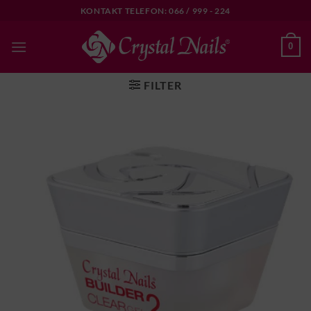
Skip
KONTAKT TELEFON: 066 / 999 - 224
to
content
0
FILTER