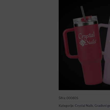
Šifra:
000805
Kategorije:
Crystal Nails
,
Gradivni g