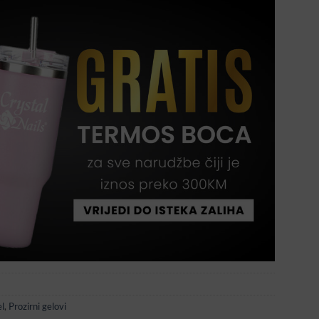
el
,
Prozirni gelovi