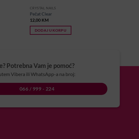
CRYSTAL NAILS
Pečat Clear
12,00
KM
DODAJ U KORPU
je? Potrebna Vam je pomoć?
utem Vibera ili WhatsApp-a na broj:
066 / 999 - 224