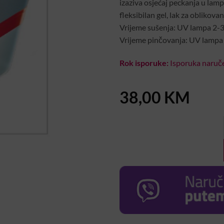
izaziva osjećaj peckanja u lampi
fleksibilan gel, lak za oblikova
Vrijeme sušenja: UV lampa 2-
Vrijeme pinčovanja: UV lampa
Rok isporuke:
Isporuka naruče
38,00
KM