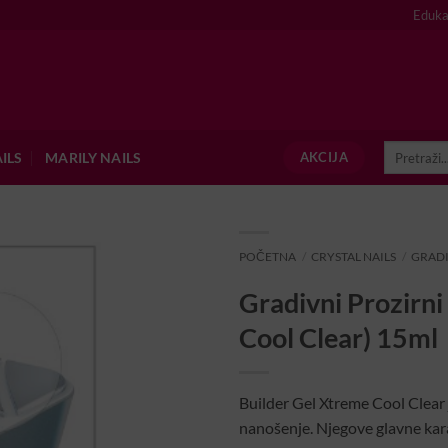
Eduka
Pretraži:
ILS
MARILY NAILS
AKCIJA
POČETNA
/
CRYSTAL NAILS
/
GRADI
Gradivni Prozirni
Cool Clear) 15ml
Builder Gel Xtreme Cool Clear j
nanošenje. Njegove glavne karak