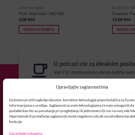
CRYSTAL NAILS
BLAZNICE I Č
Polir blok bijeli 180/180
Cleanser Pa
3,00
KM
13,00
KM
DODAJ U KORPU
DODAJ U
U potrazi ste za idealnim posl
Vaš CV i motivaciono pismo šaljite nam 
POSAO@CRYSTALNAI
Upravljajte saglasnostima
Da bismo pružili najbolje iskustvo, koristimo tehnologije poput kolačića za čuvanje
informacijama o uređaju. Saglasnost sa ovim tehnologijama će nam omogućiti d
podatke kao što su ponašanje pri pregledanju ili jedinstveni ID-ovi na ovoj veb loka
Nepristanak ili povlačenje saglasnosti može negativno uticati na određene karakte
funkcije.
Upravljajte uslugama