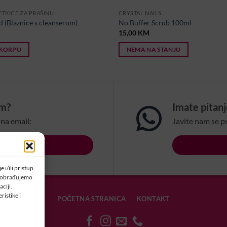
ETKICE ZA PRAŠINU
CRYSTAL NAILS
d (Blaznice s cleanserom)
No Buffer Scrub 100ml
15,00
KM
 KORPU
NEMA NA STANJU
om?
Imate pitan
na email:
Javite nam se p
LSBIH.COM
 i/ili pristup
a obrađujemo
ciji.
ristike i
POČETNA STRANICA
KONTAKT