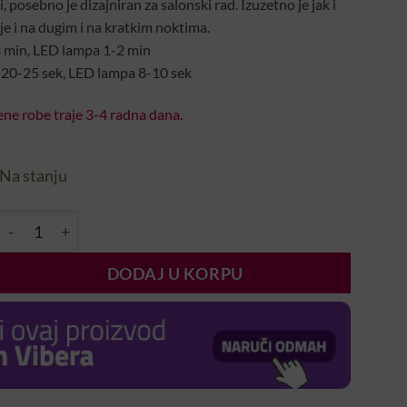
, posebno je dizajniran za salonski rad. Izuzetno je jak i
nje i na dugim i na kratkim noktima.
3 min, LED lampa 1-2 min
 20-25 sek, LED lampa 8-10 sek
ne robe traje 3-4 radna dana.
Na stanju
Gradivni Prozirni Cool Gel (Builder Gel Xtreme Cool Clear)
DODAJ U KORPU