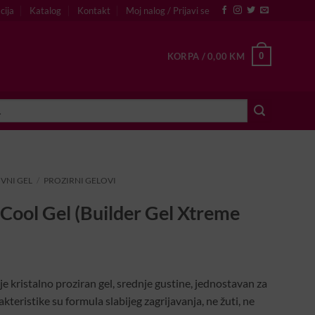
cija
Katalog
Kontakt
Moj nalog / Prijavi se
0
KORPA /
0,00
KM
VNI GEL
/
PROZIRNI GELOVI
 Cool Gel (Builder Gel Xtreme
e kristalno proziran gel, srednje gustine, jednostavan za
teristike su formula slabijeg zagrijavanja, ne žuti, ne