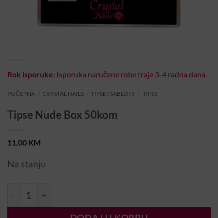
Rok isporuke:
Isporuka naručene robe traje 3-4 radna dana.
POČETNA
/
CRYSTAL NAILS
/
TIPSE I ŠABLONI
/
TIPSE
Tipse Nude Box 50kom
11,00
KM
Na stanju
Tipse Nude Box 50kom količina