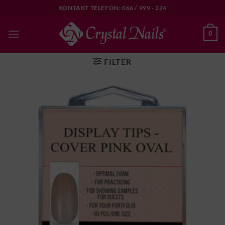
Skip
KONTAKT TELEFON: 066 / 999 - 224
to
content
0
FILTER