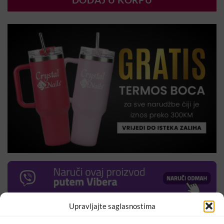
DODAJ U KORPU
Upravljajte saglasnostima
Tipse za displej – idealne veličine i forme za vježbanje nail
arta, zbog Cover Pink boje nije potrebno nanositi baznu boju.