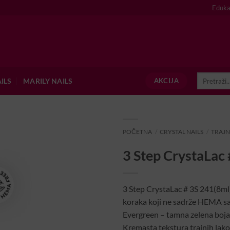
Eduka
Pretraži:
ILS
MARILY NAILS
AKCIJA
POČETNA
/
CRYSTAL NAILS
/
TRAJN
3 Step CrystaLac
3 Step CrystaLac # 3S 241(8ml) 
koraka koji ne sadrže HEMA sas
Evergreen – tamna zelena boja
Kremasta tekstura trajnih lako