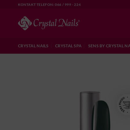
Skip
KONTAKT TELEFON: 066 / 999 - 224
to
content
CRYSTAL NAILS
CRYSTAL SPA
SENS BY CRYSTAL NA