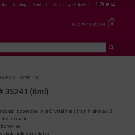
cija
Katalog
Kontakt
Moj nalog / Prijavi se
0
KORPA /
0,00
KM
I LAKOVI
/
3STEP
/
3S
 # 3S241 (8ml)
dolazi iz posebne linije Crystal Nails trajnih lakova u 3
tojke u sebi.
 borovine.
va koja odlično prekriva.