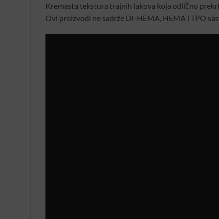
Kremasta tekstura trajnih lakova koja odlično prekri
Ovi proizvodi ne sadrže DI-HEMA, HEMA i TPO sast
Video
Player