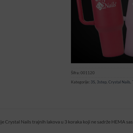
Šifra:
001120
Kategorije:
3S
,
3step
,
Crystal Nails
,
je Crystal Nails trajnih lakova u 3 koraka koji ne sadrže HEMA sast