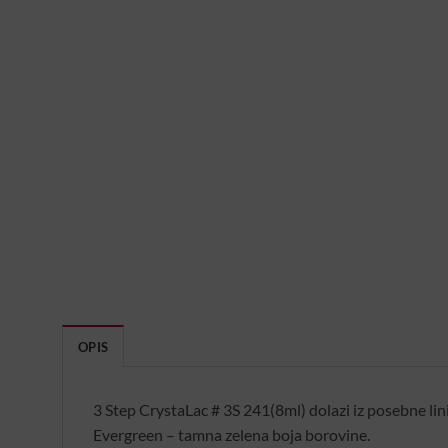
OPIS
3 Step CrystaLac # 3S 241(8ml) dolazi iz posebne lini
Evergreen – tamna zelena boja borovine.