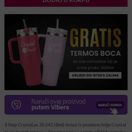
DODAJ U KORPU
3 Step CrystaLac 3S 242 (8ml) dolazi iz posebne linije Crystal
Nails trajnih lakova u 3 koraka koji ne sadrže HEMA sastojke