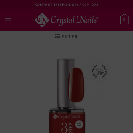
Skip
KONTAKT TELEFON: 066 / 999 - 224
to
content
0
FILTER