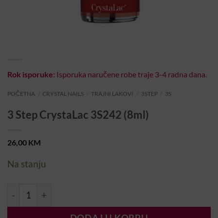
Rok isporuke:
Isporuka naručene robe traje 3-4 radna dana.
POČETNA
/
CRYSTAL NAILS
/
TRAJNI LAKOVI
/
3STEP
/
3S
3 Step CrystaLac 3S242 (8ml)
26,00
KM
Na stanju
3 Step CrystaLac 3S242 (8ml) količina