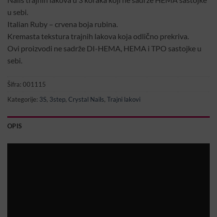
u sebi.
Italian Ruby – crvena boja rubina.
Kremasta tekstura trajnih lakova koja odlično prekriva.
Ovi proizvodi ne sadrže DI-HEMA, HEMA i TPO sastojke u
sebi.
Šifra:
001115
Kategorije:
3S
,
3step
,
Crystal Nails
,
Trajni lakovi
OPIS
Video
Player