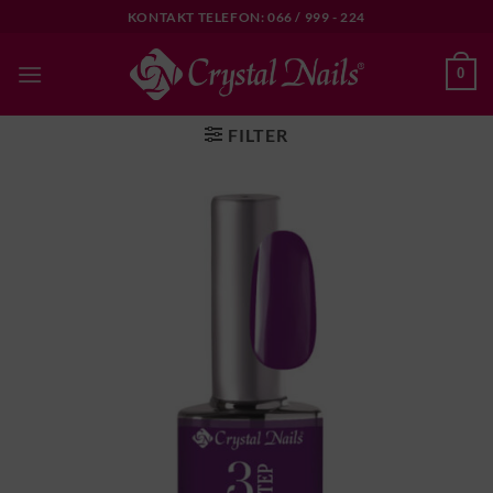
Skip
KONTAKT TELEFON: 066 / 999 - 224
to
content
0
FILTER