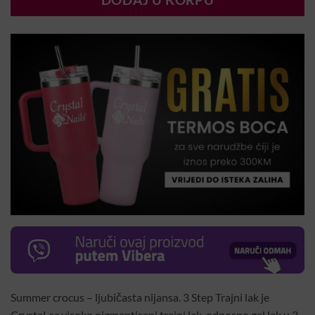
DODAJ U KORPU
Summer crocus – ljubičasta nijansa. 3 Step Trajni lak je
CrystaLac visoko pigmentisani trajni lak, odnosno gel lak u 3