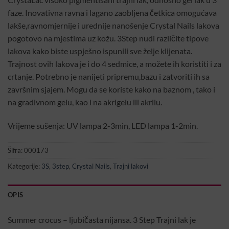
faze. Inovativna ravna i lagano zaobljena četkica omogućava
lakše,ravnomjernije i urednije nanošenje Crystal Nails lakova
pogotovo na mjestima uz kožu. 3Step nudi različite tipove
lakova kako biste uspješno ispunili sve želje klijenata.
Trajnost ovih lakova je i do 4 sedmice, a možete ih koristiti i za
crtanje. Potrebno je nanijeti pripremu,bazu i zatvoriti ih sa
završnim sjajem. Mogu da se koriste kako na baznom , tako i
na gradivnom gelu, kao i na akrigelu ili akrilu.
Vrijeme sušenja: UV lampa 2-3min, LED lampa 1-2min.
Šifra:
000173
Kategorije:
3S
,
3step
,
Crystal Nails
,
Trajni lakovi
OPIS
Summer crocus – ljubičasta nijansa. 3 Step Trajni lak je