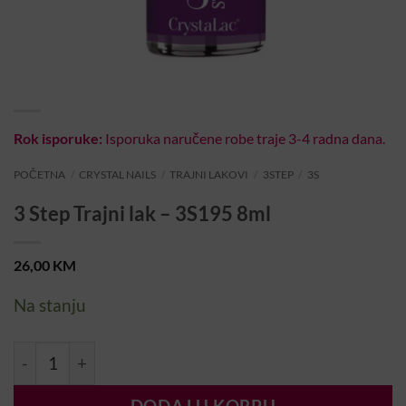
Rok isporuke:
Isporuka naručene robe traje 3-4 radna dana.
POČETNA
/
CRYSTAL NAILS
/
TRAJNI LAKOVI
/
3STEP
/
3S
3 Step Trajni lak – 3S195 8ml
26,00
KM
Na stanju
3 Step Trajni lak - 3S195 8ml količina