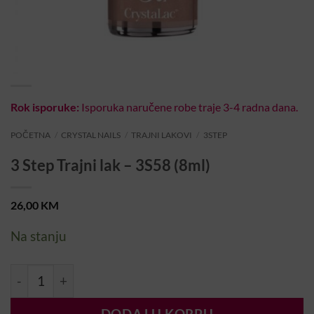
Rok isporuke:
Isporuka naručene robe traje 3-4 radna dana.
POČETNA
/
CRYSTAL NAILS
/
TRAJNI LAKOVI
/
3STEP
3 Step Trajni lak – 3S58 (8ml)
26,00
KM
Na stanju
3 Step Trajni lak – 3S58 (8ml) količina