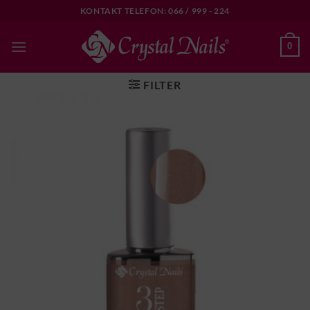
Skip
KONTAKT TELEFON: 066 / 999 - 224
to
content
0
FILTER