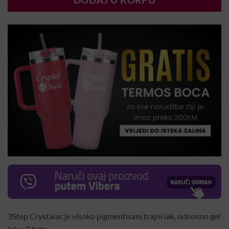
DODAJ U KORPU
3Step Crystalac je visoko pigmentisani trajni lak, odnosno gel
lak u 3 faze.