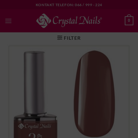
Skip
KONTAKT TELEFON: 066 / 999 - 224
to
content
0
FILTER