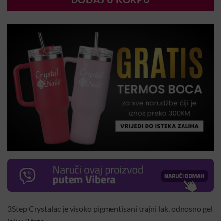
DODAJ U KORPU
3Step Crystalac je visoko pigmentisani trajni lak, odnosno gel
lak u 3 faze.