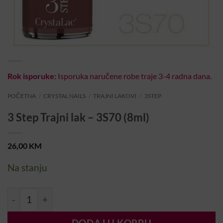
Rok isporuke:
Isporuka naručene robe traje 3-4 radna dana.
POČETNA
/
CRYSTAL NAILS
/
TRAJNI LAKOVI
/
3STEP
3 Step Trajni lak – 3S70 (8ml)
26,00
KM
Na stanju
3 Step Trajni lak – 3S70 (8ml) količina