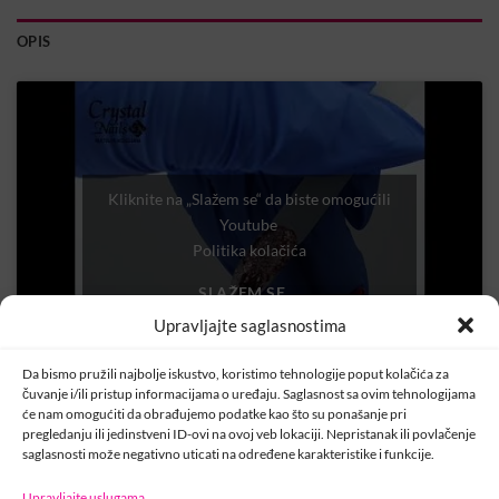
OPIS
Kliknite na „Slažem se“ da biste omogućili
Youtube
Politika kolačića
SLAŽEM SE
Upravljajte saglasnostima
Da bismo pružili najbolje iskustvo, koristimo tehnologije poput kolačića za
čuvanje i/ili pristup informacijama o uređaju. Saglasnost sa ovim tehnologijama
će nam omogućiti da obrađujemo podatke kao što su ponašanje pri
pregledanju ili jedinstveni ID-ovi na ovoj veb lokaciji. Nepristanak ili povlačenje
saglasnosti može negativno uticati na određene karakteristike i funkcije.
Upravljajte uslugama