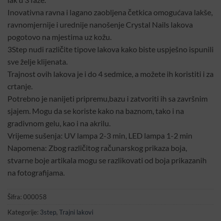
Inovativna ravna i lagano zaobljena četkica omogućava lakše,
ravnomjernije i urednije nanošenje Crystal Nails lakova
pogotovo na mjestima uz kožu.
3Step nudi različite tipove lakova kako biste uspješno ispunili
sve želje klijenata.
Trajnost ovih lakova je i do 4 sedmice, a možete ih koristiti i za
crtanje.
Potrebno je nanijeti pripremu,bazu i zatvoriti ih sa završnim
sjajem. Mogu da se koriste kako na baznom, tako i na
gradivnom gelu, kao i na akrilu.
Vrijeme sušenja: UV lampa 2-3 min, LED lampa 1-2 min
Napomena: Zbog različitog računarskog prikaza boja,
stvarne boje artikala mogu se razlikovati od boja prikazanih
na fotografijama.
Šifra:
000058
Kategorije:
3step
,
Trajni lakovi