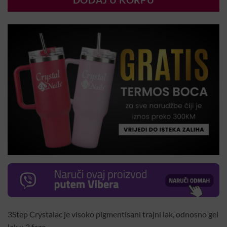
DODAJ U KORPU
3Step Crystalac je visoko pigmentisani trajni lak, odnosno gel
lak u 3 faze.