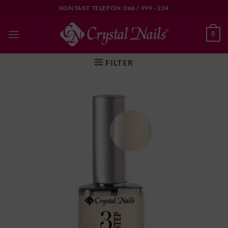
Skip
KONTAKT TELEFON: 066 / 999 - 224
to
content
0
FILTER