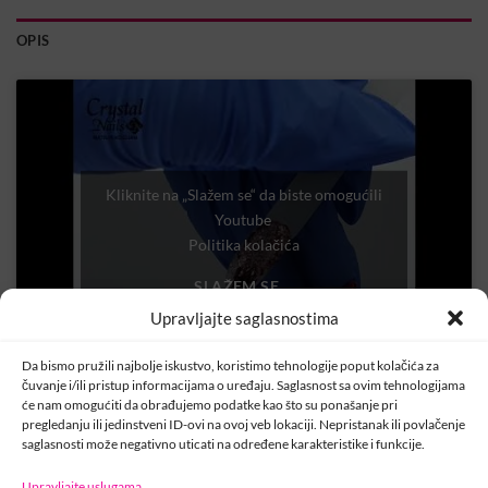
OPIS
Kliknite na „Slažem se“ da biste omogućili
Youtube
Politika kolačića
SLAŽEM SE
Upravljajte saglasnostima
Da bismo pružili najbolje iskustvo, koristimo tehnologije poput kolačića za
čuvanje i/ili pristup informacijama o uređaju. Saglasnost sa ovim tehnologijama
će nam omogućiti da obrađujemo podatke kao što su ponašanje pri
pregledanju ili jedinstveni ID-ovi na ovoj veb lokaciji. Nepristanak ili povlačenje
saglasnosti može negativno uticati na određene karakteristike i funkcije.
Upravljajte uslugama