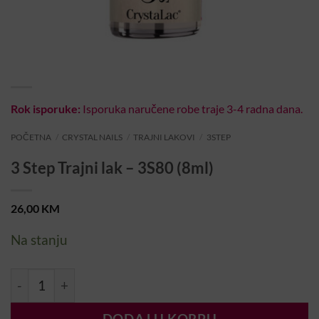
Rok isporuke:
Isporuka naručene robe traje 3-4 radna dana.
POČETNA
/
CRYSTAL NAILS
/
TRAJNI LAKOVI
/
3STEP
3 Step Trajni lak – 3S80 (8ml)
26,00
KM
Na stanju
3 Step Trajni lak – 3S80 (8ml) količina