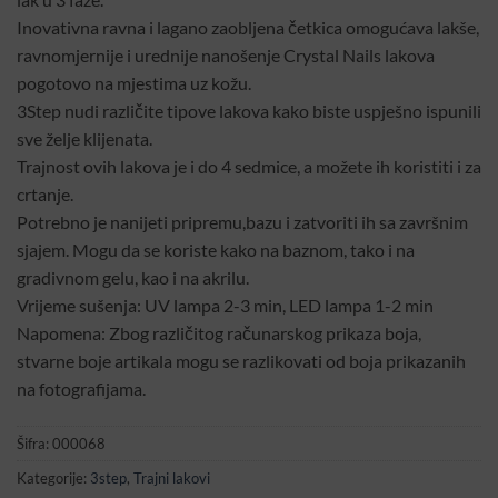
Inovativna ravna i lagano zaobljena četkica omogućava lakše,
ravnomjernije i urednije nanošenje Crystal Nails lakova
pogotovo na mjestima uz kožu.
3Step nudi različite tipove lakova kako biste uspješno ispunili
sve želje klijenata.
Trajnost ovih lakova je i do 4 sedmice, a možete ih koristiti i za
crtanje.
Potrebno je nanijeti pripremu,bazu i zatvoriti ih sa završnim
sjajem. Mogu da se koriste kako na baznom, tako i na
gradivnom gelu, kao i na akrilu.
Vrijeme sušenja: UV lampa 2-3 min, LED lampa 1-2 min
Napomena: Zbog različitog računarskog prikaza boja,
stvarne boje artikala mogu se razlikovati od boja prikazanih
na fotografijama.
Šifra:
000068
Kategorije:
3step
,
Trajni lakovi