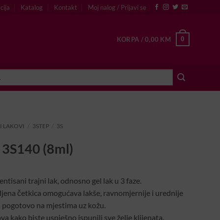
cija
Katalog
Kontakt
Moj nalog / Prijavi se
0
KORPA /
0,00
KM
I LAKOVI
/
3STEP
/
3S
– 3S140 (8ml)
ntisani trajni lak, odnosno gel lak u 3 faze.
ljena četkica omogućava lakše, ravnomjernije i urednije
a pogotovo na mjestima uz kožu.
va kako biste uspješno ispunili sve želje klijenata.