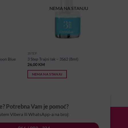
NEMA NA STANJU
3STEP
oon Blue
3 Step Trajni lak – 3S62 (8ml)
26,00
KM
NEMA NA STANJU
je? Potrebna Vam je pomoć?
utem Vibera ili WhatsApp-a na broj:
066 / 999 - 224