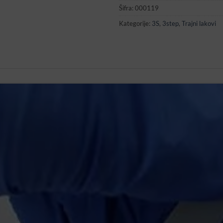
Šifra:
000119
Kategorije:
3S
,
3step
,
Trajni lakovi