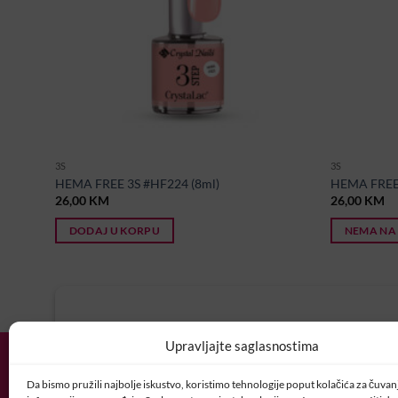
3S
3S
HEMA FREE 3S #HF224 (8ml)
HEMA FREE
26,00
KM
26,00
KM
DODAJ U KORPU
NEMA NA
U potrazi ste za idealnim posl
Upravljajte saglasnostima
Vaš CV i motivaciono pismo šaljite nam 
Da bismo pružili najbolje iskustvo, koristimo tehnologije poput kolačića za čuvanje
POSAO@CRYSTALNAI