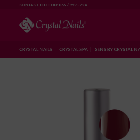
Skip
KONTAKT TELEFON: 066 / 999 - 224
to
content
CRYSTAL NAILS
CRYSTAL SPA
SENS BY CRYSTAL NA