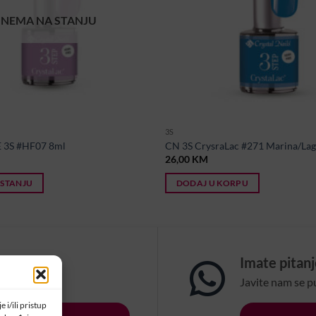
NEMA NA STANJU
3S
 3S #HF07 8ml
CN 3S CrysraLac #271 Marina/Lag
26,00
KM
 STANJU
DODAJ U KORPU
om?
Imate pitan
na email:
Javite nam se p
 i/ili pristup
LSBIH.COM