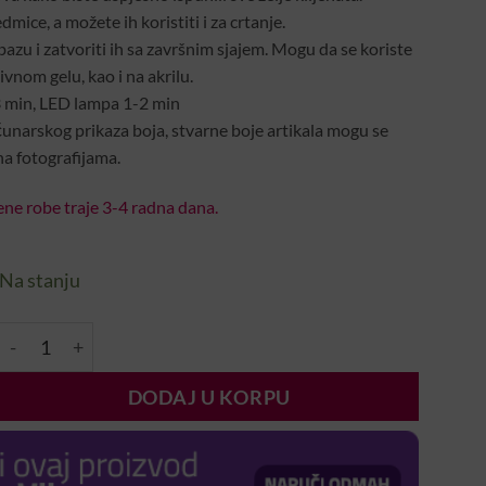
dmice, a možete ih koristiti i za crtanje.
azu i zatvoriti ih sa završnim sjajem. Mogu da se koriste
vnom gelu, kao i na akrilu.
3 min, LED lampa 1-2 min
unarskog prikaza boja, stvarne boje artikala mogu se
na fotografijama.
ne robe traje 3-4 radna dana.
Na stanju
3 Step Trajni lak – 3S140 (8ml) količina
DODAJ U KORPU