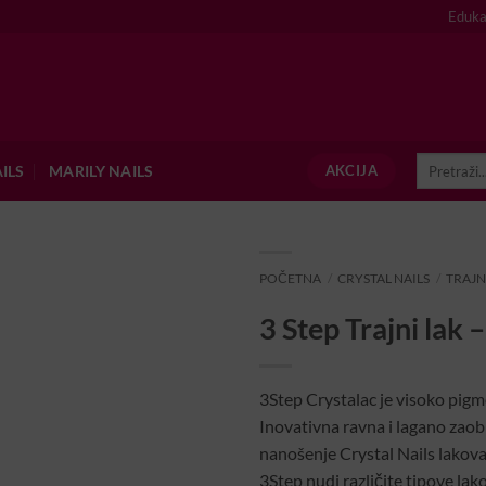
Eduka
Pretraži:
ILS
MARILY NAILS
AKCIJA
POČETNA
/
CRYSTAL NAILS
/
TRAJN
3 Step Trajni lak 
3Step Crystalac je visoko pigme
Inovativna ravna i lagano zaob
nanošenje Crystal Nails lakov
3Step nudi različite tipove lako