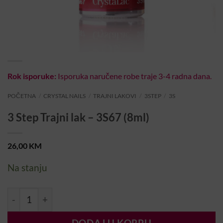
Rok isporuke:
Isporuka naručene robe traje 3-4 radna dana.
POČETNA
/
CRYSTAL NAILS
/
TRAJNI LAKOVI
/
3STEP
/
3S
3 Step Trajni lak – 3S67 (8ml)
26,00
KM
Na stanju
3 Step Trajni lak – 3S67 (8ml) količina