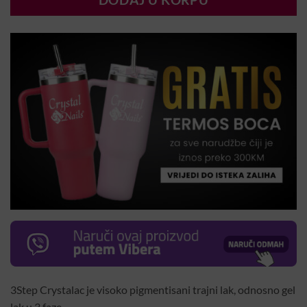
DODAJ U KORPU
3Step Crystalac je visoko pigmentisani trajni lak, odnosno gel
lak u 3 faze.