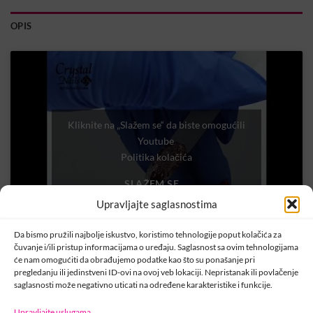
OPIS
Kliknite na „Slažem se“ da biste omogućili
Youtube
Politika kolačića
SLAŽEM SE
Upravljajte saglasnostima
Da bismo pružili najbolje iskustvo, koristimo tehnologije poput kolačića za
čuvanje i/ili pristup informacijama o uređaju. Saglasnost sa ovim tehnologijama
će nam omogućiti da obrađujemo podatke kao što su ponašanje pri
pregledanju ili jedinstveni ID-ovi na ovoj veb lokaciji. Nepristanak ili povlačenje
saglasnosti može negativno uticati na određene karakteristike i funkcije.
Upravljajte uslugama