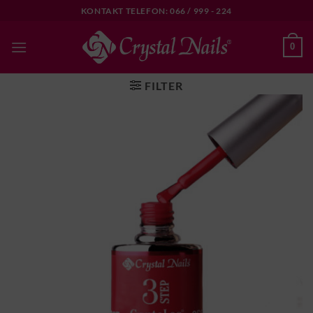
Skip
KONTAKT TELEFON: 066 / 999 - 224
to
content
0
FILTER