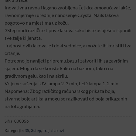
Inovativna ravna i lagano zaobljena četkica omogućava lakše,
ravnomjernije i urednije nanošenje Crystal Nails lakova
pogotovo na mjestima uz kožu.
3Step nudi različite tipove lakova kako biste uspješno ispunili
sve želje klijenata.
Trajnost ovih lakova je i do 4 sedmice, a možete ih koristiti i za
crtanje.
Potrebno je nanijeti pripremu,bazu i zatvoriti ih sa završnim
sjajem. Mogu da se koriste kako na baznom, tako i na
gradivnom gelu, kao i na akrilu.
Vrijeme sušenja: UV lampa 2-3 min, LED lampa 1-2 min
Napomena: Zbog različitog računarskog prikaza boja,
stvarne boje artikala mogu se razlikovati od boja prikazanih
na fotografijama.
Šifra:
000056
Kategorije:
3S
,
3step
,
Trajni lakovi