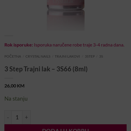
Rok isporuke:
Isporuka naručene robe traje 3-4 radna dana.
POČETNA
/
CRYSTAL NAILS
/
TRAJNI LAKOVI
/
3STEP
/
3S
3 Step Trajni lak – 3S66 (8ml)
26,00
KM
Na stanju
3 Step Trajni lak – 3S66 (8ml) količina