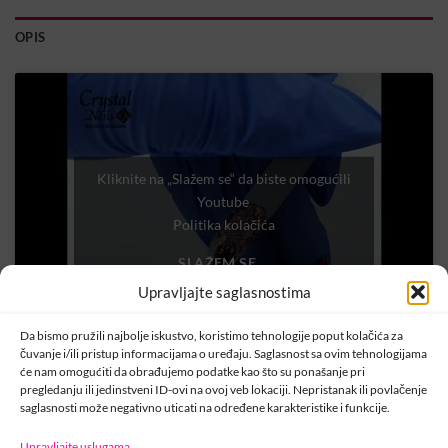
OPIS
Kliknite na „Slažem se“ da biste omogućili
Youtube
Politika kolačića
SLAŽEM SE
Upravljajte saglasnostima
Da bismo pružili najbolje iskustvo, koristimo tehnologije poput kolačića za
čuvanje i/ili pristup informacijama o uređaju. Saglasnost sa ovim tehnologijama
će nam omogućiti da obrađujemo podatke kao što su ponašanje pri
pregledanju ili jedinstveni ID-ovi na ovoj veb lokaciji. Nepristanak ili povlačenje
saglasnosti može negativno uticati na određene karakteristike i funkcije.
Upravljajte uslugama