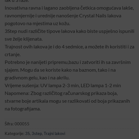
Inovativna ravna i lagano zaobljena četkica omogućava lakše,
ravnomjernije i urednije nanošenje Crystal Nails lakova
pogotovo na mjestima uz kožu.
3Step nudi različite tipove lakova kako biste uspješno ispunili
sve želje klijenata.
Trajnost ovih lakova je i do 4 sedmice, a možete ih koristiti i za
crtanje.
Potrebno je nanijeti pripremu,bazu i zatvoriti ih sa završnim
sjajem. Mogu da se koriste kako na baznom, tako i na
gradivnom gelu, kao i na akrilu.
Vrijeme sušenja: UV lampa 2-3 min, LED lampa 1-2 min
Napomena: Zbog različitog računarskog prikaza boja,
stvarne boje artikala mogu se razlikovati od boja prikazanih
na fotografijama.
Šifra:
000055
Kategorije:
3S
,
3step
,
Trajni lakovi