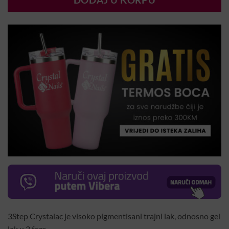
DODAJ U KORPU
3Step Crystalac je visoko pigmentisani trajni lak, odnosno gel
lak u 3 faze.