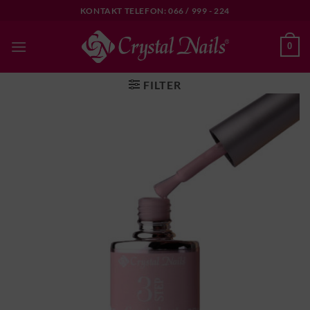
Skip
KONTAKT TELEFON: 066 / 999 - 224
to
content
0
FILTER