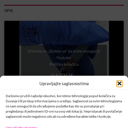
OPIS
Kliknite na „Slažem se“ da biste omogućili
Youtube
Politika kolačića
SLAŽEM SE
Upravljajte saglasnostima
Da bismo pružili najbolje iskustvo, koristimo tehnologije poput kolačića za
čuvanje i/ili pristup informacijama o uređaju. Saglasnost sa ovim tehnologijama
će nam omogućiti da obrađujemo podatke kao što su ponašanje pri
pregledanju ili jedinstveni ID-ovi na ovoj veb lokaciji. Nepristanak ili povlačenje
saglasnosti može negativno uticati na određene karakteristike i funkcije.
Upravljajte uslugama