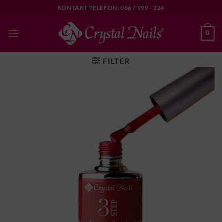
Skip
KONTAKT TELEFON: 066 / 999 - 224
to
content
0
FILTER