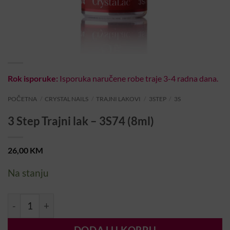
Rok isporuke:
Isporuka naručene robe traje 3-4 radna dana.
POČETNA
/
CRYSTAL NAILS
/
TRAJNI LAKOVI
/
3STEP
/
3S
3 Step Trajni lak – 3S74 (8ml)
26,00
KM
Na stanju
3 Step Trajni lak – 3S74 (8ml) količina