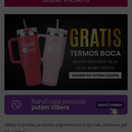
DODAJ U KORPU
3Step Crystalac je visoko pigmentisani trajni lak, odnosno gel
lak u 3 faze.