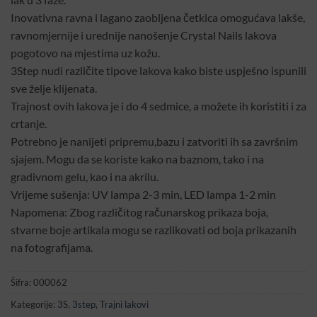
Inovativna ravna i lagano zaobljena četkica omogućava lakše,
ravnomjernije i urednije nanošenje Crystal Nails lakova
pogotovo na mjestima uz kožu.
3Step nudi različite tipove lakova kako biste uspješno ispunili
sve želje klijenata.
Trajnost ovih lakova je i do 4 sedmice, a možete ih koristiti i za
crtanje.
Potrebno je nanijeti pripremu,bazu i zatvoriti ih sa završnim
sjajem. Mogu da se koriste kako na baznom, tako i na
gradivnom gelu, kao i na akrilu.
Vrijeme sušenja: UV lampa 2-3 min, LED lampa 1-2 min
Napomena: Zbog različitog računarskog prikaza boja,
stvarne boje artikala mogu se razlikovati od boja prikazanih
na fotografijama.
Šifra:
000062
Kategorije:
3S
,
3step
,
Trajni lakovi