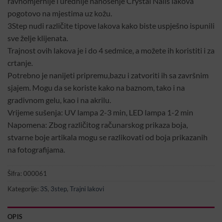
ravnomjernije i urednije nanošenje Crystal Nails lakova
pogotovo na mjestima uz kožu.
3Step nudi različite tipove lakova kako biste uspješno ispunili
sve želje klijenata.
Trajnost ovih lakova je i do 4 sedmice, a možete ih koristiti i za
crtanje.
Potrebno je nanijeti pripremu,bazu i zatvoriti ih sa završnim
sjajem. Mogu da se koriste kako na baznom, tako i na
gradivnom gelu, kao i na akrilu.
Vrijeme sušenja: UV lampa 2-3 min, LED lampa 1-2 min
Napomena: Zbog različitog računarskog prikaza boja,
stvarne boje artikala mogu se razlikovati od boja prikazanih
na fotografijama.
Šifra:
000061
Kategorije:
3S
,
3step
,
Trajni lakovi
OPIS