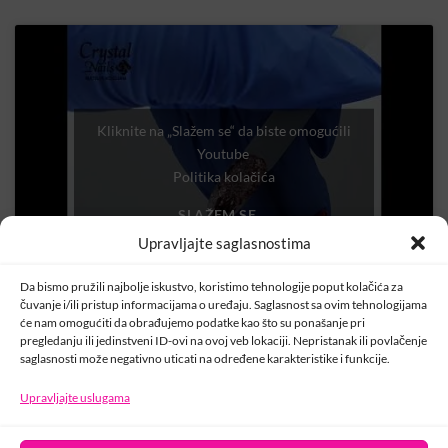
Kliknite na „Slažem se“ da biste omogućili
Youtube
Politika kolačića
SLAŽEM SE
Upravljajte saglasnostima
Da bismo pružili najbolje iskustvo, koristimo tehnologije poput kolačića za
čuvanje i/ili pristup informacijama o uređaju. Saglasnost sa ovim tehnologijama
će nam omogućiti da obrađujemo podatke kao što su ponašanje pri
pregledanju ili jedinstveni ID-ovi na ovoj veb lokaciji. Nepristanak ili povlačenje
saglasnosti može negativno uticati na određene karakteristike i funkcije.
Upravljajte uslugama
KONTAKT