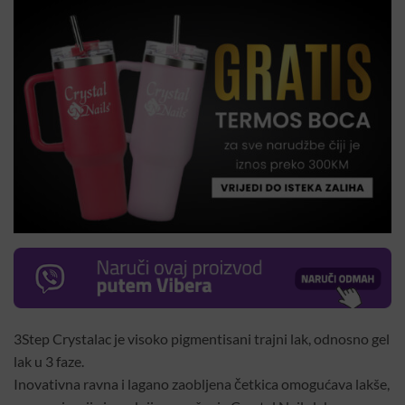
3Step Crystalac je visoko pigmentisani trajni lak, odnosno gel
lak u 3 faze.
Inovativna ravna i lagano zaobljena četkica omogućava lakše,