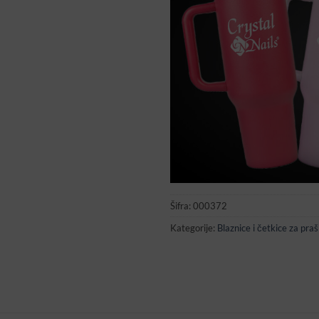
Šifra:
000372
Kategorije:
Blaznice i četkice za praš