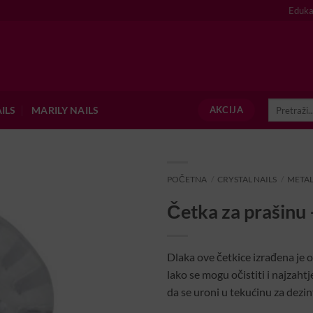
Eduka
Pretraži:
ILS
MARILY NAILS
AKCIJA
POČETNA
/
CRYSTAL NAILS
/
METAL
Četka za prašinu
Dlaka ove četkice izrađena je o
lako se mogu očistiti i najzaht
da se uroni u tekućinu za dezin