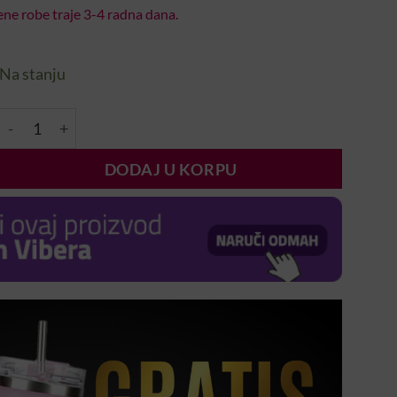
ne robe traje 3-4 radna dana.
Na stanju
Četka za prašinu - polumjesec količina
DODAJ U KORPU