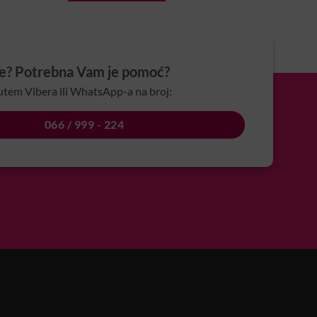
je? Potrebna Vam je pomoć?
utem Vibera ili WhatsApp-a na broj:
066 / 999 - 224