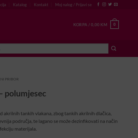
cija
Katalog
Kontakt
Moj nalog / Prijavi se
0
KORPA /
0,00
KM
NI PRIBOR
 – polumjesec
d akrilnih tankih vlakana, zbog tankih akrilnih dlačica,
jevnija područja, te lagano se može dezinfikovati na način
fekciju materijala.