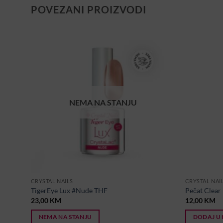
POVEZANI PROIZVODI
NEMA NA STANJU
CRYSTAL NAILS
CRYSTAL NAI
TigerEye Lux #Nude THF
Pečat Clear
23,00
KM
12,00
KM
NEMA NA STANJU
DODAJ U