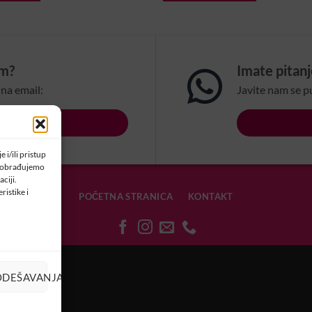
om?
Imate pitan
na email:
Javite nam se p
LSBIH.COM
 i/ili pristup
a obrađujemo
ciji.
ristike i
POČETNA STRANICA
KONTAKT
OLAČIĆIMA
ODEŠAVANJA