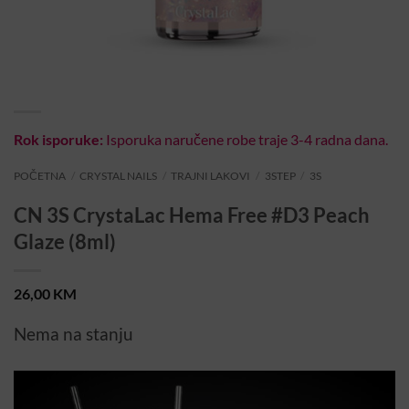
Rok isporuke:
Isporuka naručene robe traje 3-4 radna dana.
POČETNA
/
CRYSTAL NAILS
/
TRAJNI LAKOVI
/
3STEP
/
3S
CN 3S CrystaLac Hema Free #D3 Peach
Glaze (8ml)
26,00
KM
Nema na stanju