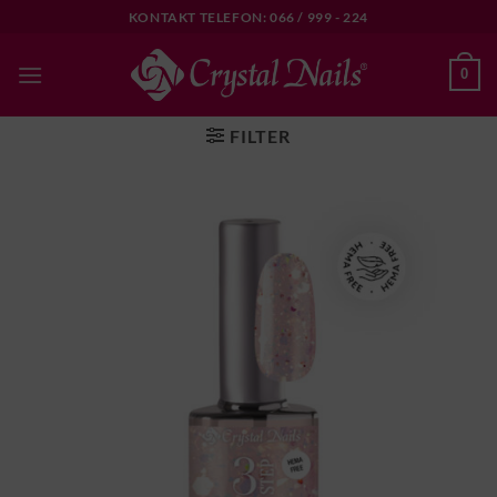
Skip
KONTAKT TELEFON: 066 / 999 - 224
to
content
0
FILTER