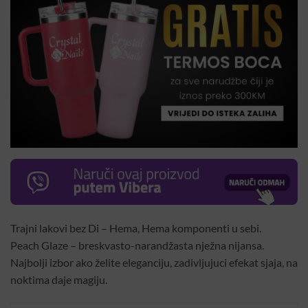
Trajni lakovi bez Di – Hema, Hema komponenti u sebi.
Peach Glaze – breskvasto-narandžasta nježna nijansa.
Najbolji izbor ako želite eleganciju, zadivljujuci efekat sjaja, na
noktima daje magiju.