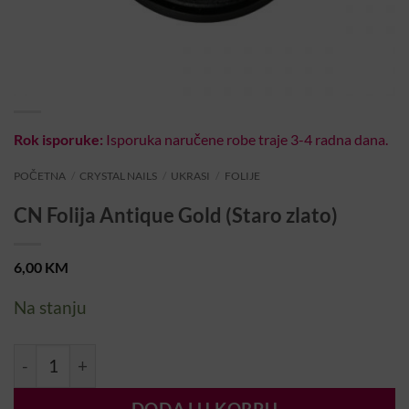
Rok isporuke:
Isporuka naručene robe traje 3-4 radna dana.
POČETNA
/
CRYSTAL NAILS
/
UKRASI
/
FOLIJE
CN Folija Antique Gold (Staro zlato)
6,00
KM
Na stanju
CN Folija Antique Gold (Staro zlato) količina