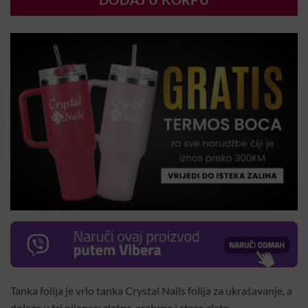
DODAJ U KORPU
Tanka folija je vrlo tanka Crystal Nails folija za ukrašavanje, a
dolaze u tri nijanse: zlatna, srebrna i staro zlato.