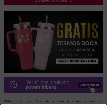
DODAJ U KORPU
Platinum Folija u vidu sitnih listića može da se koristi na dva
načina: