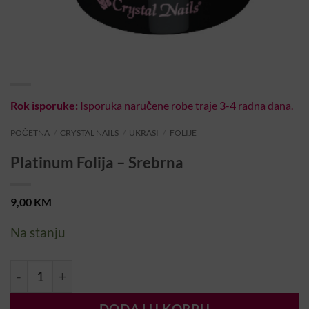
Rok isporuke:
Isporuka naručene robe traje 3-4 radna dana.
POČETNA
/
CRYSTAL NAILS
/
UKRASI
/
FOLIJE
Platinum Folija – Srebrna
9,00
KM
Na stanju
Platinum Folija - Srebrna količina