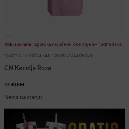
Rok isporuke:
Isporuka naručene robe traje 3-4 radna dana.
POČETNA
/
CRYSTAL NAILS
/
CRYSTAL NAILS KECELJE
CN Kecelja Roza
47,40
KM
Nema na stanju