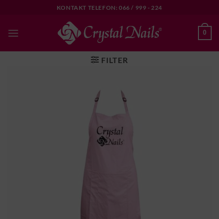
Skip
KONTAKT TELEFON: 066 / 999 - 224
to
content
0
FILTER