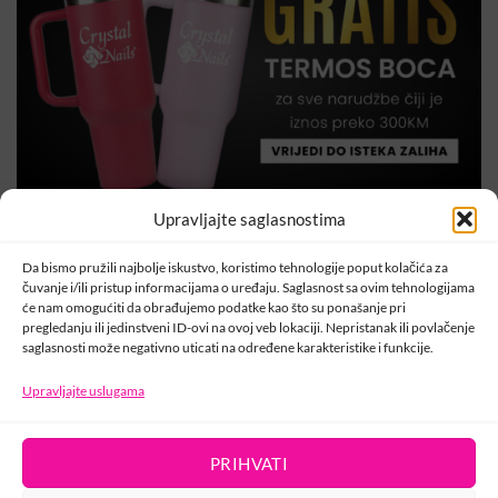
Upravljajte saglasnostima
Da bismo pružili najbolje iskustvo, koristimo tehnologije poput kolačića za
čuvanje i/ili pristup informacijama o uređaju. Saglasnost sa ovim tehnologijama
će nam omogućiti da obrađujemo podatke kao što su ponašanje pri
pregledanju ili jedinstveni ID-ovi na ovoj veb lokaciji. Nepristanak ili povlačenje
Šifra:
000776
saglasnosti može negativno uticati na određene karakteristike i funkcije.
Kategorije:
Crystal Nails
,
Crystal Nails Kecelje
Upravljajte uslugama
PRIHVATI
KONTAKT