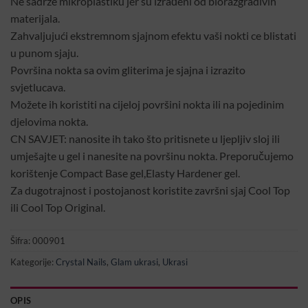
Ne sadrže mikroplastiku jer su izrađeni od biorazgradivih
materijala.
Zahvaljujući ekstremnom sjajnom efektu vaši nokti ce blistati
u punom sjaju.
Površina nokta sa ovim gliterima je sjajna i izrazito
svjetlucava.
Možete ih koristiti na cijeloj površini nokta ili na pojedinim
djelovima nokta.
CN SAVJET: nanosite ih tako što pritisnete u ljepljiv sloj ili
umješajte u gel i nanesite na površinu nokta. Preporučujemo
korištenje Compact Base gel,Elasty Hardener gel.
Za dugotrajnost i postojanost koristite završni sjaj Cool Top
ili Cool Top Original.
Šifra:
000901
Kategorije:
Crystal Nails
,
Glam ukrasi
,
Ukrasi
OPIS