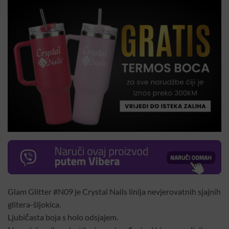
Glam Glitter #N09 je Crystal Nails linija nevjerovatnih sjajnih
glitera-šljokica.
Ljubičasta boja s holo odsjajem.