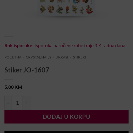
Rok isporuke:
Isporuka naručene robe traje 3-4 radna dana.
POČETNA
/
CRYSTAL NAILS
/
UKRASI
/
STIKERI
Stiker JO-1607
5,00
KM
Stiker JO-1607 količina
DODAJ U KORPU