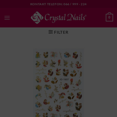
Skip
KONTAKT TELEFON: 066 / 999 - 224
to
content
0
FILTER