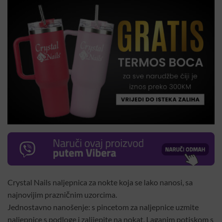
Crystal Nails naljepnica za nokte koja se lako nanosi, sa
najnovijim prazničnim uzorcima.
Jednostavno nanošenje: s pincetom za naljepnice uzmite
naljepnice s podloge i zalijepite na nokat. Laganim potiskom s