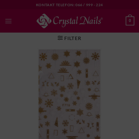
Skip
KONTAKT TELEFON: 066 / 999 - 224
to
content
0
FILTER