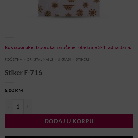
Rok isporuke:
Isporuka naručene robe traje 3-4 radna dana.
POČETNA
/
CRYSTAL NAILS
/
UKRASI
/
STIKERI
Stiker F-716
5,00
KM
Stiker F-716 količina
DODAJ U KORPU