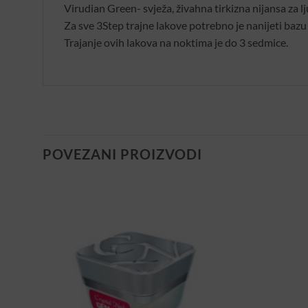
Virudian Green- svježa, živahna tirkizna nijansa za l
Za sve 3Step trajne lakove potrebno je nanijeti bazu i
Trajanje ovih lakova na noktima je do 3 sedmice.
POVEZANI PROIZVODI