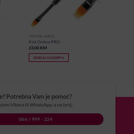
CRYSTAL NAILS
Kist Ombre PRO
23,00
KM
DODAJ U KORPU
je? Potrebna Vam je pomoć?
utem Vibera ili WhatsApp-a na broj:
066 / 999 - 224