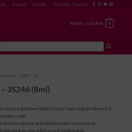
cija
Katalog
Kontakt
Moj nalog / Prijavi se
0
KORPA /
0,00
KM
I LAKOVI
/
3STEP
/
3S
 – 3S246 (8ml)
dolazi iz poseben linije Crystal Nails trajnih lakova u 3
tojke u sebi.
 tirkizna nijansa za ljubitelje vode i avantura na
ih lakova koja ima odličnu moć prekrivanja.