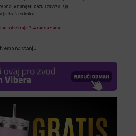
bno je nanijeti bazu i završni sjaj.
a je do 3 sedmice.
ne robe traje 3-4 radna dana.
Nema na stanju