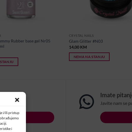
I
CRYSTAL NAILS
mmy Rubber base gel Nr05
Glam Glitter #N03
ml
14,00
KM
NEMA NA STANJU
 STANJU
om?
Imate pitan
na email:
Javite nam se p
 i/ili pristup
LSBIH.COM
a obrađujemo
ciji.
ristike i