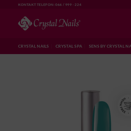
Skip
KONTAKT TELEFON: 066 / 999 - 224
to
content
CRYSTAL NAILS
CRYSTAL SPA
SENS BY CRYSTAL NA