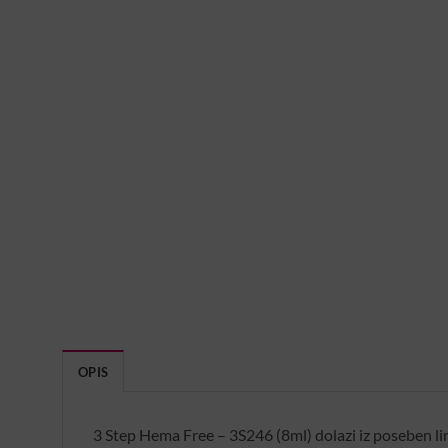
OPIS
3 Step Hema Free – 3S246 (8ml) dolazi iz poseben lin