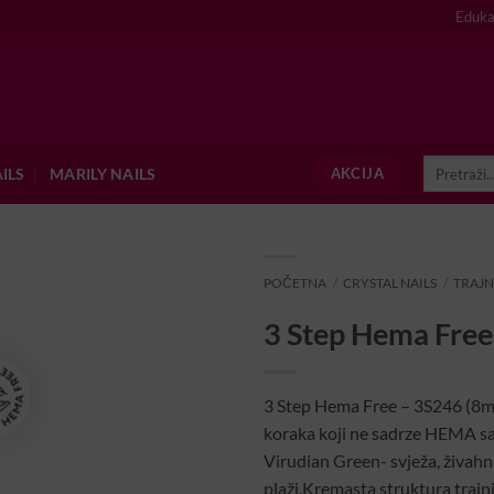
Eduka
Pretraži:
ILS
MARILY NAILS
AKCIJA
POČETNA
/
CRYSTAL NAILS
/
TRAJN
3 Step Hema Free
3 Step Hema Free – 3S246 (8ml) 
koraka koji ne sadrze HEMA sas
Virudian Green- svježa, živahna
plaži.Kremasta struktura trajn