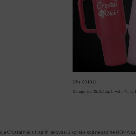
Šifra:
001011
Kategorije:
3S
,
3step
,
Crystal Nails
,
ije Crystal Nails trajnih lakova u 3 koraka koji ne sadrze HEMA sas