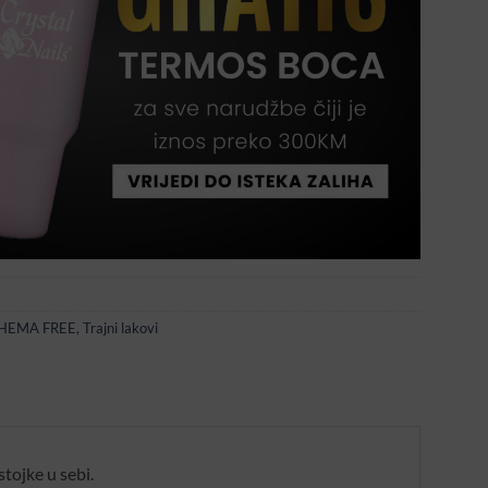
HEMA FREE
,
Trajni lakovi
tojke u sebi.