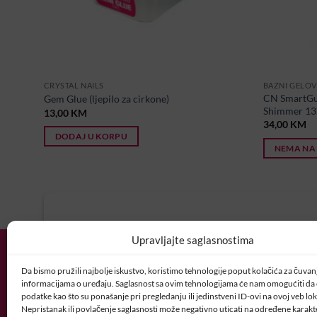
CRYSTAL NAILS
BAZNI GELOV
CN SmartGu
Gem Glue (ljepilo za cirkone)
Shimmer 13
13,00
KM
34,00
KM
DODAJ U KORPU
NEMA NA
U potrazi ste za idealnim posl
Upravljajte saglasnostima
Vaš CV i motivaciono pismo šaljite nam 
Da bismo pružili najbolje iskustvo, koristimo tehnologije poput kolačića za čuvanje
POSAO@CRYSTALNAI
informacijama o uređaju. Saglasnost sa ovim tehnologijama će nam omogućiti d
podatke kao što su ponašanje pri pregledanju ili jedinstveni ID-ovi na ovoj veb loka
Nepristanak ili povlačenje saglasnosti može negativno uticati na određene karakte