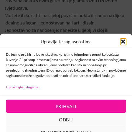
Površina nokta s ovim gliterima je glamurozna i izuzetno
svjetlucava.
Možete ih koristiti na cijeloj površini nokta ili samo na dijelu,
idealno za lagan i jednostavan nail art i dizajn.
Jednostavno za nanošenje: nanesite u ljepljivi sloj ili
umiješajte u gel i nanesite ga na površinu nokta.
Upravljajte saglasnostima
Preporučujemoo korištenje Compact base gela za bolje
prijanjanje pogotovo ako radite na cijeloj površini nokta.
Da bismo pružili najbolje iskustvo, koristimo tehnologije poput kolačića za
Nakon nanošenja, zatvorite sjajem.
čuvanje i/ili pristup informacijama o uređaju. Saglasnost sa ovim tehnologijama
će nam omogućiti da obrađujemo podatke kao što su ponašanje pri
pregledanju ili jedinstveni ID-ovi na ovoj veb lokaciji. Nepristanak ili povlačenje
Šifra:
001125
saglasnosti može negativno uticati na određene karakteristike i funkcije.
Kategorije:
Crystal Nails
,
Glam ukrasi
,
Ukrasi
Upravljajte uslugama
PRIHVATI
KONTAKT
ODBIJ