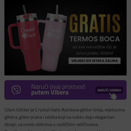
Glam Glitter je Crystal Nails Rainbow glitter linija, mješavina
glitera, gliter praha i oblika koji na noktu daju elegantan
dizajn, sa romb oblicima u različitim veličinama.