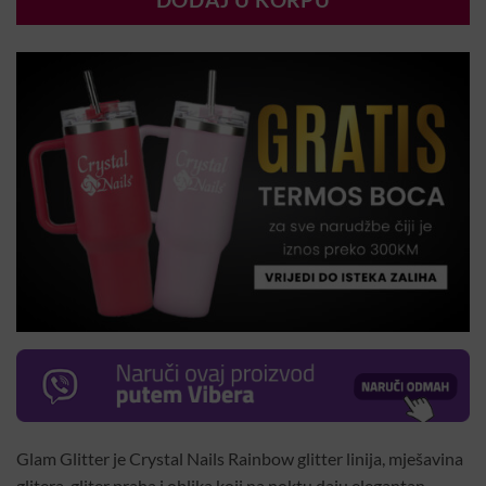
DODAJ U KORPU
Glam Glitter je Crystal Nails Rainbow glitter linija, mješavina
glitera, gliter praha i oblika koji na noktu daju elegantan