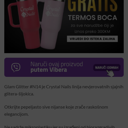
Glam Glitter #N14 je Crystal Nails linija nevjerovatnih sjajnih
glitera-šljokica.
Otkrijte pepeljasto sive nijanse koje zrače raskošnom
elegancijom.
Ne sadrže mikroplastiku jer su izrađeni od biorazgradivih