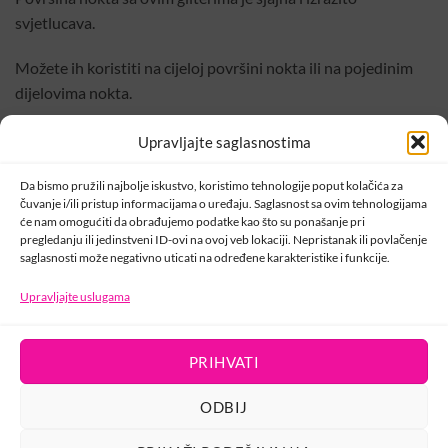
svjetlucava.
Možete ih koristiti na cijeloj površini nokta ili na pojedinim
dijelovima nokta.
CN SAVJET: nanosite ih tako što pritisnete u ljepljiv sloj ili
Upravljajte saglasnostima
umiješajte u gel i nanesite na površinu nokta. Preporučujemo
Da bismo pružili najbolje iskustvo, koristimo tehnologije poput kolačića za
korištenje Compact Base Gel, Elasty Hardener Gel,Compact
čuvanje i/ili pristup informacijama o uređaju. Saglasnost sa ovim tehnologijama
Base Pro.
će nam omogućiti da obrađujemo podatke kao što su ponašanje pri
pregledanju ili jedinstveni ID-ovi na ovoj veb lokaciji. Nepristanak ili povlačenje
saglasnosti može negativno uticati na određene karakteristike i funkcije.
Za dugotrajnost i postojanost koristite završni sjaj Cool top
ili Cool top Original.
Upravljajte uslugama
PRIHVATI
KONTAKT
ODBIJ