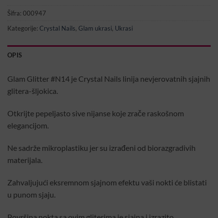
Šifra:
000947
Kategorije:
Crystal Nails
,
Glam ukrasi
,
Ukrasi
OPIS
Glam Glitter #N14 je Crystal Nails linija nevjerovatnih sjajnih
glitera-šljokica.
Otkrijte pepeljasto sive nijanse koje zrače raskošnom
elegancijom.
Ne sadrže mikroplastiku jer su izrađeni od biorazgradivih
materijala.
Zahvaljujući eksremnom sjajnom efektu vaši nokti će blistati
u punom sjaju.
Površina nokta sa ovim gliterima je sjajna i izrazito