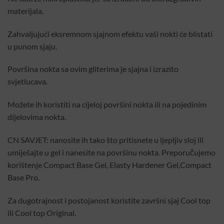
materijala.
Zahvaljujući eksremnom sjajnom efektu vaši nokti će blistati
u punom sjaju.
Površina nokta sa ovim gliterima je sjajna i izrazito
svjetlucava.
Možete ih koristiti na cijeloj površini nokta ili na pojedinim
dijelovima nokta.
CN SAVJET: nanosite ih tako što pritisnete u ljepljiv sloj ili
umiješajte u gel i nanesite na površinu nokta. Preporučujemo
korištenje Compact Base Gel, Elasty Hardener Gel,Compact
Base Pro.
Za dugotrajnost i postojanost koristite završni sjaj Cool top
ili Cool top Original.