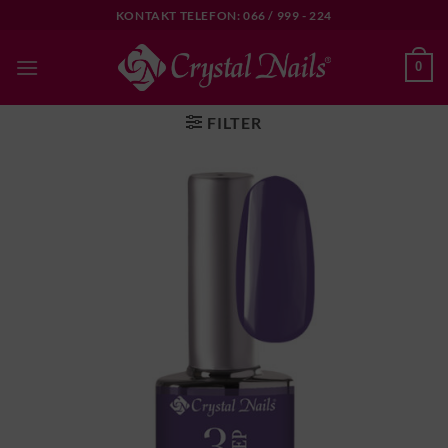
Skip
KONTAKT TELEFON: 066 / 999 - 224
to
content
0
FILTER