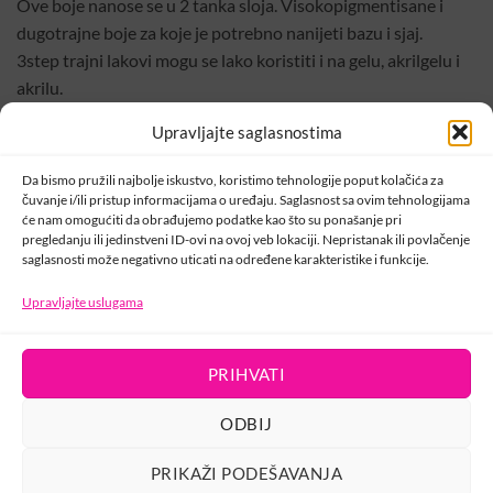
Ove boje nanose se u 2 tanka sloja. Visokopigmentisane i
dugotrajne boje za koje je potrebno nanijeti bazu i sjaj.
3step trajni lakovi mogu se lako koristiti i na gelu, akrilgelu i
akrilu.
Zbog svoje pigmentacije i neodoljive posebno patentirane i
Upravljajte saglasnostima
prilagođene četkice ubrzava nanošenje i osigurava kvalitetan,
vrlo uredan i brz rad.
Da bismo pružili najbolje iskustvo, koristimo tehnologije poput kolačića za
Vrijeme sušenja: LED lampa 1-2 minute.
čuvanje i/ili pristup informacijama o uređaju. Saglasnost sa ovim tehnologijama
će nam omogućiti da obrađujemo podatke kao što su ponašanje pri
pregledanju ili jedinstveni ID-ovi na ovoj veb lokaciji. Nepristanak ili povlačenje
Šifra:
000154
saglasnosti može negativno uticati na određene karakteristike i funkcije.
Kategorije:
3S
,
3step
,
Crystal Nails
,
Trajni lakovi
Upravljajte uslugama
PRIHVATI
KONTAKT
ODBIJ
PRIKAŽI PODEŠAVANJA
USLOVI KORIŠTENJA
POLITIKA PRIVATNOSTI