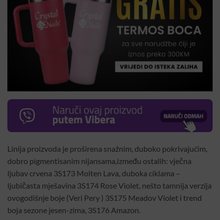
Linija proizvoda je proširena snažnim, duboko pokrivajućim,
dobro pigmentisanim nijansama,između ostalih: vječna
ljubav crvena 3S173 Molten Lava, duboka ciklama –
ljubičasta mješavina 3S174 Rose Violet, nešto tamnija verzija
ovogodišnje boje (Veri Pery ) 3S175 Meadov Violet i trend
boja sezone jesen-zima, 3S176 Amazon.