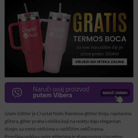
Glam Glitter je Crystal Nails Rainbow glitter linija, mješavina
glitera, gliter praha i oblika koji na noktu daju elegantan
dizajn, sa romb oblicima u različitim veličinama.
Površina nokta s ovim gliterima je glamurozna i izuzetno