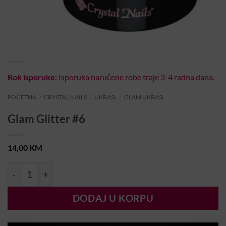
Rok isporuke:
Isporuka naručene robe traje 3-4 radna dana.
POČETNA
/
CRYSTAL NAILS
/
UKRASI
/
GLAM UKRASI
Glam Glitter #6
14,00
KM
Glam Glitter #6 količina
DODAJ U KORPU