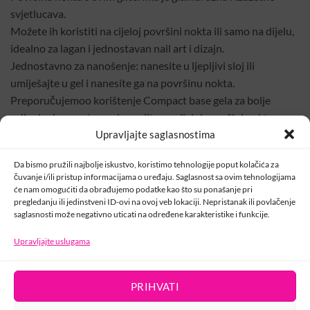
svjetlucava.
Možete ih koristiti na cijeloj površini nokta ili samo na dijelu,
idealno za lagan i jednostavan nail art i dizajn.
Jednostavno za nanošenje: nanesite u ljepljivi sloj ili
umiješajte u gel i nanesite ga na površinu nokta.
Preporučujemoo korištenje Compact base gela za bolje
prijanjanje pogotovo ako radite na cijeloj površini nokta.
Upravljajte saglasnostima
Nakon nanošenja, zatvorite sjajem.
Da bismo pružili najbolje iskustvo, koristimo tehnologije poput kolačića za
Šifra:
000306
čuvanje i/ili pristup informacijama o uređaju. Saglasnost sa ovim tehnologijama
će nam omogućiti da obrađujemo podatke kao što su ponašanje pri
Kategorije:
Crystal Nails
,
Glam ukrasi
,
Ukrasi
pregledanju ili jedinstveni ID-ovi na ovoj veb lokaciji. Nepristanak ili povlačenje
saglasnosti može negativno uticati na određene karakteristike i funkcije.
Upravljajte uslugama
KONTAKT
PRIHVATI